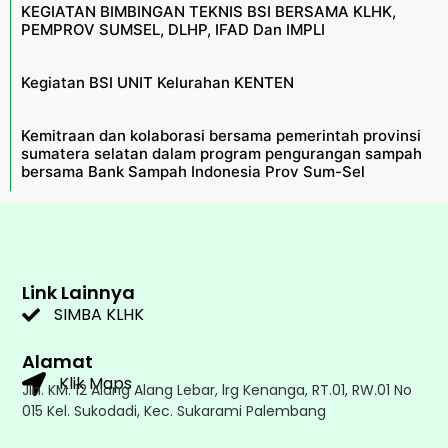
KEGIATAN BIMBINGAN TEKNIS BSI BERSAMA KLHK,
PEMPROV SUMSEL, DLHP, IFAD Dan IMPLI
Kegiatan BSI UNIT Kelurahan KENTEN
Kemitraan dan kolaborasi bersama pemerintah provinsi
sumatera selatan dalam program pengurangan sampah
bersama Bank Sampah Indonesia Prov Sum-Sel
Link Lainnya
SIMBA KLHK
Alamat
Klik Maps
Jln. KM. 12 Alang Alang Lebar, lrg Kenanga, RT.01, RW.01 No
015 Kel. Sukodadi, Kec. Sukarami Palembang