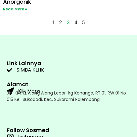
Anorganik
Read More »
1
2
3
4
5
Link Lainnya
SIMBA KLHK
Alamat
Klik Maps
Jln. KM. 12 Alang Alang Lebar, lrg Kenanga, RT.01, RW.01 No
015 Kel. Sukodadi, Kec. Sukarami Palembang
Follow Sosmed
Instagram