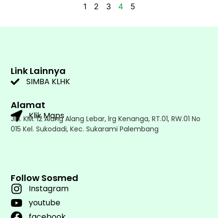
1
2
3
4
5
Link Lainnya
SIMBA KLHK
Alamat
Klik Maps
Jln. KM. 12 Alang Alang Lebar, lrg Kenanga, RT.01, RW.01 No
015 Kel. Sukodadi, Kec. Sukarami Palembang
Follow Sosmed
Instagram
youtube
facebook